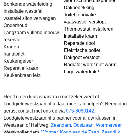
Stormschade dakpannen
Bonkende waterleiding
Dakbedekking
Installatie wastafel
Toilet renovatie
wastafel sifon vervangen
vaatwasser verstopt
Onderhoud
Thermostaat installeren
Langzaam vullend inbouw
Installatie kraan
reservoir
Reparatie riool
Kranen
Elektrische boiler
hangtoilet
Dakgoot verstopt
Keukengeiser
Radiator wordt niet warm
Reparatie Kraan
Lage waterdruk?
Keukenkraan lekt
Heeft u een klus waarvan u niet zeker weet of
Loodgieterwestzaan.nl u daar mee kan helpen? Neem dan
gerust contact met ons op via
075-8080142
.
Loodgieterwestzaan.nl u partner voor al uw klussen in
Westzaan of Halfweg,
Zaandam
,
Oostzaan
,
Wormerveer
,
Westknollendam,
Wormer
,
Koog aan de Zaan
,
Zaandijk
,