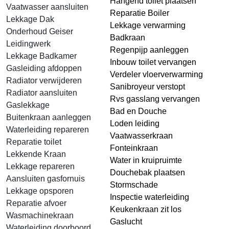
Hangend toilet plaatsen
Vaatwasser aansluiten
Reparatie Boiler
Lekkage Dak
Lekkage verwarming
Onderhoud Geiser
Badkraan
Leidingwerk
Regenpijp aanleggen
Lekkage Badkamer
Inbouw toilet vervangen
Gasleiding afdoppen
Verdeler vloerverwarming
Radiator verwijderen
Sanibroyeur verstopt
Radiator aansluiten
Rvs gasslang vervangen
Gaslekkage
Bad en Douche
Buitenkraan aanleggen
Loden leiding
Waterleiding repareren
Vaatwasserkraan
Reparatie toilet
Fonteinkraan
Lekkende Kraan
Water in kruipruimte
Lekkage repareren
Douchebak plaatsen
Aansluiten gasfornuis
Stormschade
Lekkage opsporen
Inspectie waterleiding
Reparatie afvoer
Keukenkraan zit los
Wasmachinekraan
Gaslucht
Waterleiding doorboord