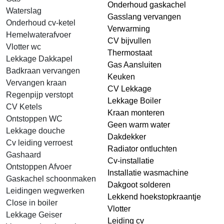
Onderhoud gaskachel
Waterslag
Gasslang vervangen
Onderhoud cv-ketel
Verwarming
Hemelwaterafvoer
CV bijvullen
Vlotter wc
Thermostaat
Lekkage Dakkapel
Gas Aansluiten
Badkraan vervangen
Keuken
Vervangen kraan
CV Lekkage
Regenpijp verstopt
Lekkage Boiler
CV Ketels
Kraan monteren
Ontstoppen WC
Geen warm water
Lekkage douche
Dakdekker
Cv leiding verroest
Radiator ontluchten
Gashaard
Cv-installatie
Ontstoppen Afvoer
Installatie wasmachine
Gaskachel schoonmaken
Dakgoot solderen
Leidingen wegwerken
Lekkend hoekstopkraantje
Close in boiler
Vlotter
Lekkage Geiser
Leiding cv