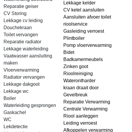
Lekkage kelder
Reparatie geiser
CV ketel aansluiten
CV Storing
Aansluiten afvoer toilet
Lekkage cv leiding
rioolservice
Douchekraan
Gasleiding verroest
Toilet vervangen
Plintboiler
Reparatie radiator
Pomp vloerverwarming
Lekkage waterleiding
Bidet
Vaatwasser aansluiting
Badkamermeubels
maken
Zinken goot
Vloerverwarming
Rioolreiniging
Radiator vervangen
Waterontharder
Lekkage dakgoot
kraan draait door
Lekkage wc
Gevelbreuk
Boiler
Reparatie Verwarming
Waterleiding gesprongen
Centrale Verwarming
Gaskachel
Riool aanleggen
WC
Leiding verroest
Lekdetectie
Afkoppelen verwarming