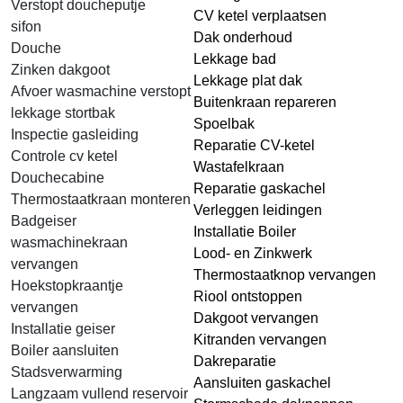
Verstopt doucheputje
CV ketel verplaatsen
sifon
Dak onderhoud
Douche
Lekkage bad
Zinken dakgoot
Lekkage plat dak
Afvoer wasmachine verstopt
Buitenkraan repareren
lekkage stortbak
Spoelbak
Inspectie gasleiding
Reparatie CV-ketel
Controle cv ketel
Wastafelkraan
Douchecabine
Reparatie gaskachel
Thermostaatkraan monteren
Verleggen leidingen
Badgeiser
Installatie Boiler
wasmachinekraan
Lood- en Zinkwerk
vervangen
Thermostaatknop vervangen
Hoekstopkraantje
Riool ontstoppen
vervangen
Dakgoot vervangen
Installatie geiser
Kitranden vervangen
Boiler aansluiten
Dakreparatie
Stadsverwarming
Aansluiten gaskachel
Langzaam vullend reservoir