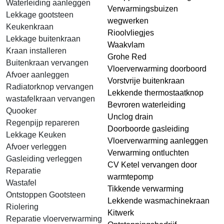
Waterleiding aanleggen
Verwarmingsbuizen
Lekkage gootsteen
wegwerken
Keukenkraan
Rioolvliegjes
Lekkage buitenkraan
Waakvlam
Kraan installeren
Grohe Red
Buitenkraan vervangen
Vloerverwarming doorboord
Afvoer aanleggen
Vorstvrije buitenkraan
Radiatorknop vervangen
Lekkende thermostaatknop
wastafelkraan vervangen
Bevroren waterleiding
Quooker
Unclog drain
Regenpijp repareren
Doorboorde gasleiding
Lekkage Keuken
Vloerverwarming aanleggen
Afvoer verleggen
Verwarming ontluchten
Gasleiding verleggen
CV Ketel vervangen door
Reparatie
warmtepomp
Wastafel
Tikkende verwarming
Ontstoppen Gootsteen
Lekkende wasmachinekraan
Riolering
Kitwerk
Reparatie vloerverwarming