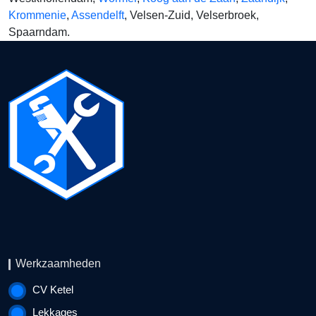
Krommenie
,
Assendelft
, Velsen-Zuid, Velserbroek,
Spaarndam.
Werkzaamheden
CV Ketel
Lekkages