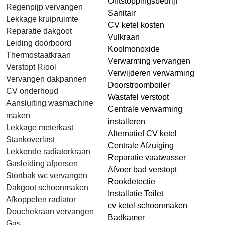
Ontstoppingsbedrijf
Regenpijp vervangen
Sanitair
Lekkage kruipruimte
CV ketel kosten
Reparatie dakgoot
Vulkraan
Leiding doorboord
Koolmonoxide
Thermostaatkraan
Verwarming vervangen
Verstopt Riool
Verwijderen verwarming
Vervangen dakpannen
Doorstroomboiler
CV onderhoud
Wastafel verstopt
Aansluiting wasmachine
Centrale verwarming
maken
installeren
Lekkage meterkast
Alternatief CV ketel
Stankoverlast
Centrale Afzuiging
Lekkende radiatorkraan
Reparatie vaatwasser
Gasleiding afpersen
Afvoer bad verstopt
Stortbak wc vervangen
Rookdetectie
Dakgoot schoonmaken
Installatie Toilet
Afkoppelen radiator
cv ketel schoonmaken
Douchekraan vervangen
Badkamer
Gas