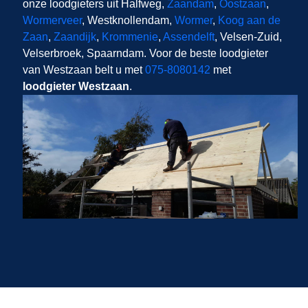
onze loodgieters uit Halfweg,
Zaandam
,
Oostzaan
,
Wormerveer
, Westknollendam,
Wormer
,
Koog aan de
Zaan
,
Zaandijk
,
Krommenie
,
Assendelft
, Velsen-Zuid,
Velserbroek, Spaarndam. Voor de beste loodgieter
van Westzaan belt u met
075-8080142
met
loodgieter Westzaan
.